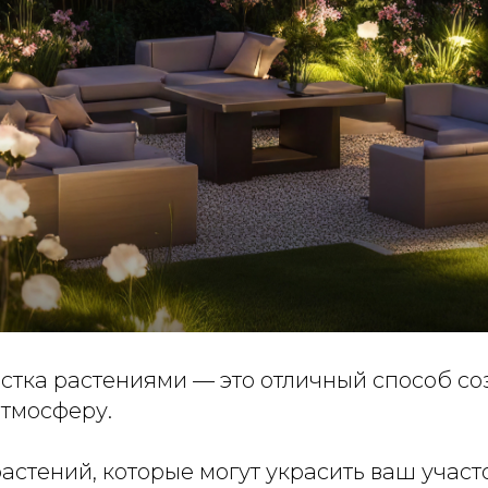
стка растениями — это отличный способ со
тмосферу.
астений, которые могут украсить ваш участ