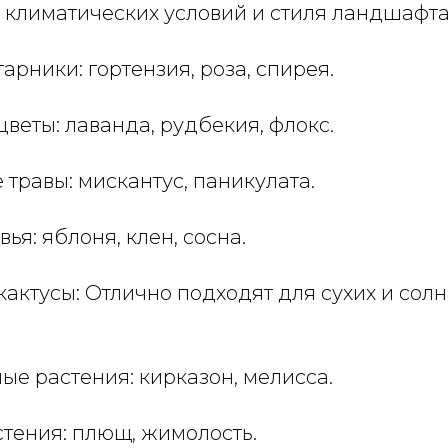
 климатических условий и стиля ландшафта
тарники: гортензия, роза, спирея.
цветы: лаванда, рудбекия, флокс.
 травы: мискантус, паникулата.
ья: яблоня, клен, сосна.
 кактусы: Отлично подходят для сухих и сол
ые растения: кирказон, мелисса.
стения: плющ, жимолость.