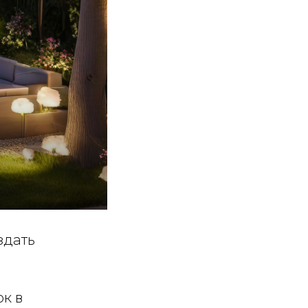
здать
ок в