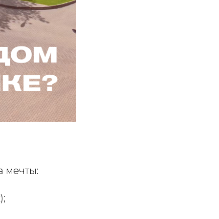
а мечты:
);