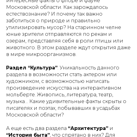
интересные факты о флоре и фауне
Московской области. Как зарождалось
естествознание? И почему так важно
заботиться о природе и правильно
утилизировать мусор? На старинном челне
юные зрители отправляются по рекам и
озерам, представляя себя в роли птицы или
животного. В этом разделе ждут открытия даже
в мире микроорганизмов.
Раздел “Культура”
. Уникальность данного
раздела в возможности стать актером или
художником, с возможностью написать
произведение искусства на интерактивном
мольберте. Живопись, литература, театр,
музыка… Какие удивительные факты скрыты о
писателях и поэтах, побывавших в усадьбах
Московской области?
А еще есть два раздела
“Архитектура”
и
“История быта”
, что спрятано в них? Для