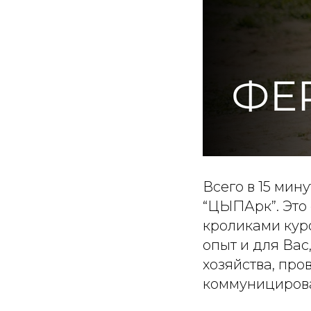
Всего в 15 мин
“ЦЫПАрк”. Это 
кроликами кур
опыт и для Вас
хозяйства, про
коммуницирова