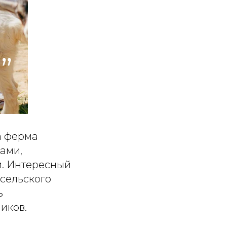
а ферма
ками,
и. Интересный
 сельского
ь
иков.