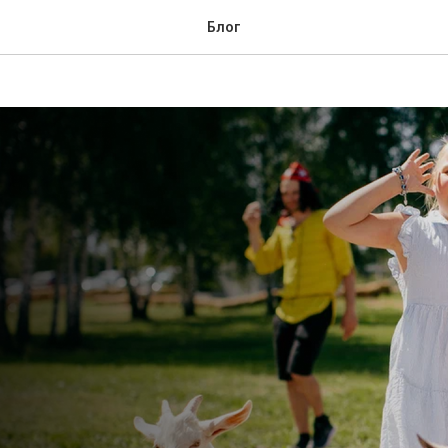
“ЦЫПАрк”
Блог